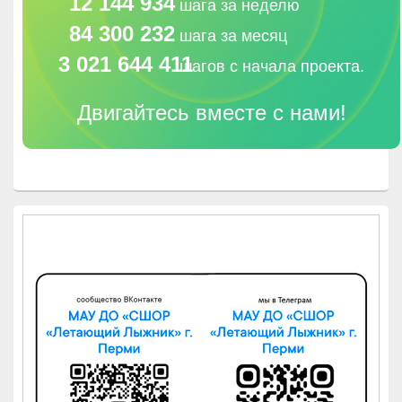
12 144 934
шага за неделю
84 300 232
шага за месяц
3 021 644 411
шагов с начала проекта.
Двигайтесь вместе с нами!