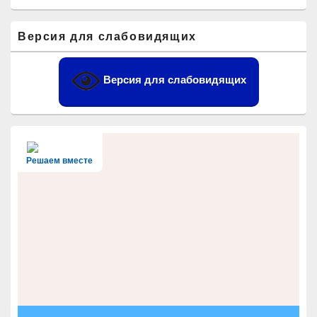
Область
Версия для слабовидящих
основной
боковой
панели
Версия для слабовидящих
Решаем вместе