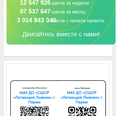
12 547 926
шагов за неделю
87 537 647
шагов за месяц
3 014 843 340
шагов с начала проекта.
Двигайтесь вместе с нами!