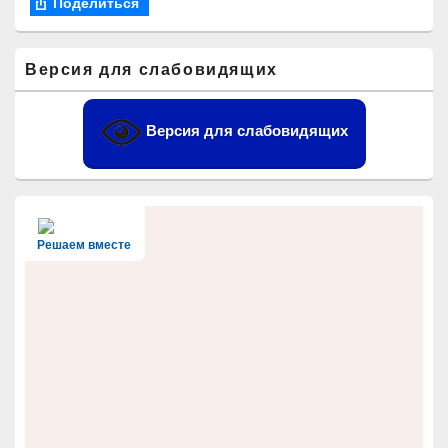
Поделиться
Область
Версия для слабовидящих
основной
боковой
панели
Версия для слабовидящих
Решаем вместе