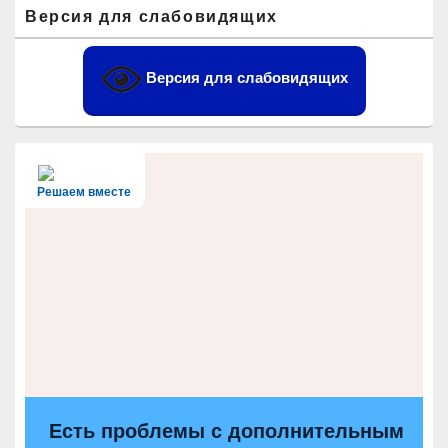
Область
Версия для слабовидящих
основной
боковой
панели
Версия для слабовидящих
Решаем вместе
Есть проблемы с дополнительным