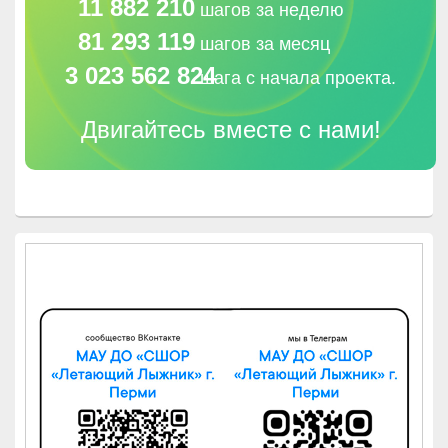
11 882 210
шагов за неделю
81 293 119
шагов за месяц
3 023 562 824
шага с начала проекта.
Двигайтесь вместе с нами!