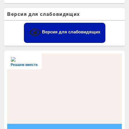
Область
Версия для слабовидящих
основной
боковой
панели
Версия для слабовидящих
Решаем вместе