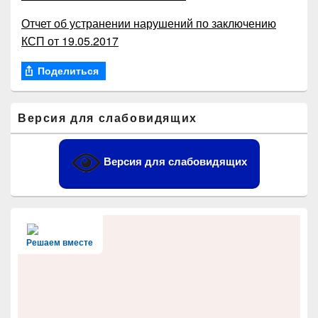
Отчет об устранении нарушений по заключению
КСП от 19.05.2017
Поделиться
Область
Версия для слабовидящих
основной
боковой
панели
Версия для слабовидящих
Решаем вместе