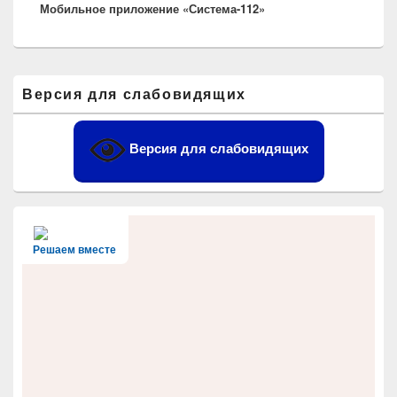
Мобильное приложение «Система-112»
запись:
Область
Версия для слабовидящих
основной
боковой
панели
Версия для слабовидящих
Решаем вместе