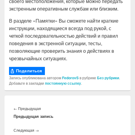
своего местоположения, которые можно передать
экстренным оперативным службам или близким.
В разделе «Памятки» Вы сможете найти краткие
инструкции, находящиеся всегда под рукой, с
четкой последовательностью действий и правил
поведения в экстренной ситуации, тесты,
позволяющие проверить знания о действиях в
чрезвычайных ситуациях.
Поделиться
Запись опубликована автором
FedorovS
в рубрике
Без рубрики
.
Добавьте в закладки
постоянную ссылку
.
Навигация
по
Предыдущая
←
Предыдущая
записям
Предыдущая запись
запись:
Следующая
Следующая
→