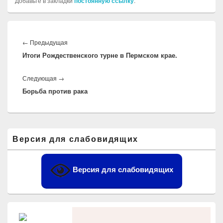
Добавьте в закладки
постоянную ссылку
.
Навигация
по
Предыдущая
←
Предыдущая
записям
Итоги Рождественского турне в Пермском крае.
запись:
Следующая
Следующая
→
Борьба против рака
запись:
Область
Версия для слабовидящих
основной
боковой
панели
Версия для слабовидящих